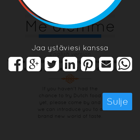
Me olemme
Jaa ystäviesi kanssa
English version
We are an enthusiastic young business dedicated
in serving you the finest Dutch delicacies.
If you haven't had the
chance to try Dutch food
Sulje
yet, please come by and
we can introduce you to a
brand new world of taste.