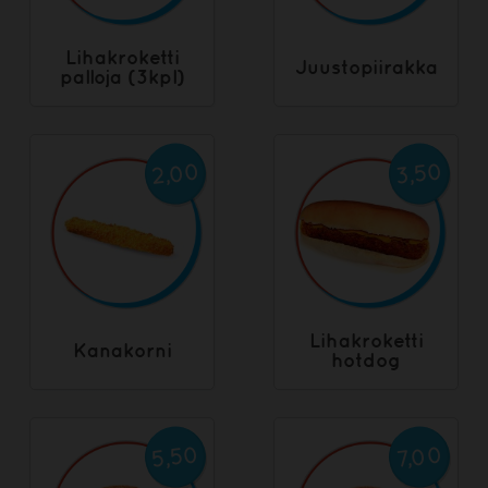
Lihakroketti
Juustopiirakka
palloja (3kpl)
2,00
3,50
Lihakroketti
Kanakorni
hotdog
5,50
7,00