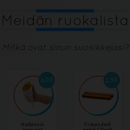
Meidän ruokalista
Mitkä ovat sinun suosikkejasi?
4,00
2,50
Hollannin
Frikandelli
perunat
nakit (2kpl)