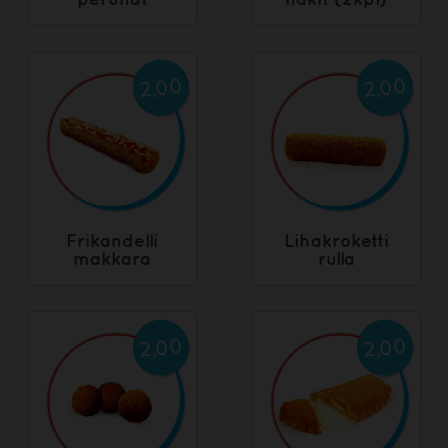
2,00
2,00
Frikandelli
Lihakroketti
makkara
rulla
2,00
2,00